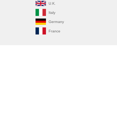
U.K.
Italy
Germany
France