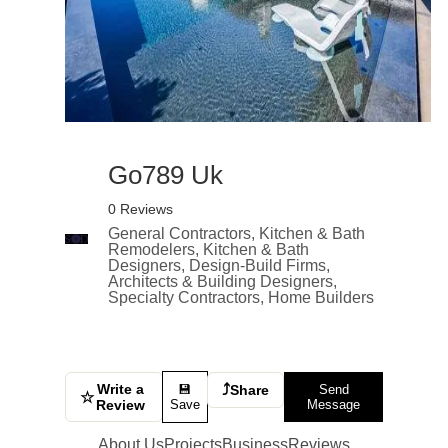
Go789 Uk
0 Reviews
General Contractors, Kitchen & Bath
Remodelers, Kitchen & Bath
Designers, Design-Build Firms,
Architects & Building Designers,
Specialty Contractors, Home Builders
Write a
⤴
💾
Share
Send
☆
Review
Save
Message
About Us
Projects
Business
Reviews