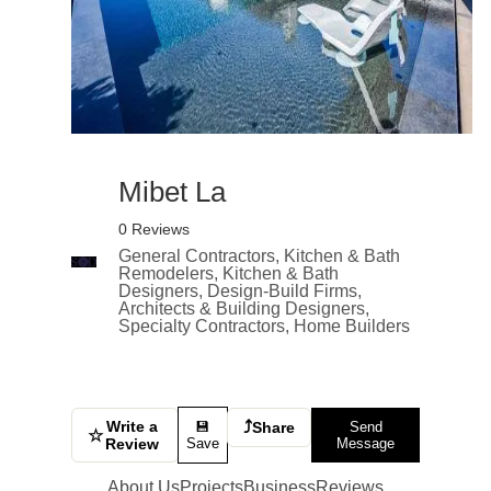
Mibet La
0 Reviews
General Contractors, Kitchen & Bath
Remodelers, Kitchen & Bath
Designers, Design-Build Firms,
Architects & Building Designers,
Specialty Contractors, Home Builders
Write a
⤴
💾
Share
Send
☆
Review
Save
Message
About Us
Projects
Business
Reviews