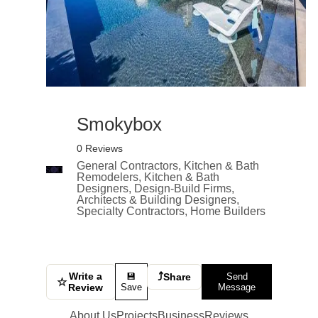
Smokybox
0 Reviews
General Contractors, Kitchen & Bath
Remodelers, Kitchen & Bath
Designers, Design-Build Firms,
Architects & Building Designers,
Specialty Contractors, Home Builders
Write a
⤴
💾
Share
Send
☆
Review
Save
Message
About Us
Projects
Business
Reviews